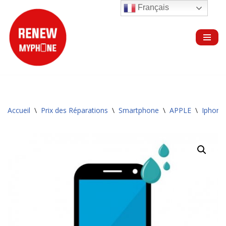
Français
Aller
au
contenu
Accueil
\
Prix des Réparations
\
Smartphone
\
APPLE
\
Iphone 