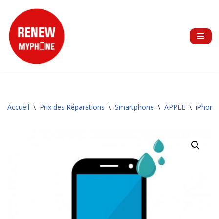
Aller
au
contenu
Accueil
\
Prix des Réparations
\
Smartphone
\
APPLE
\
iPhone