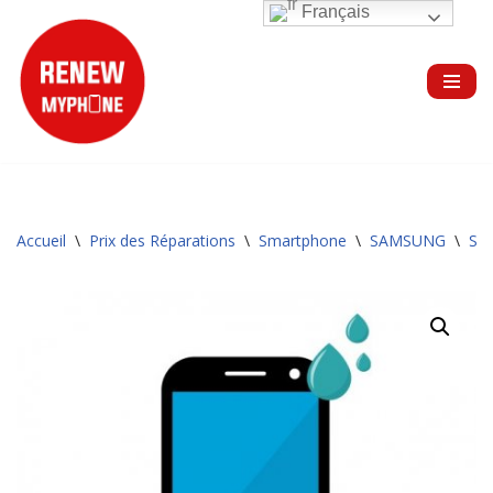
Français
Aller
au
contenu
Accueil
\
Prix des Réparations
\
Smartphone
\
SAMSUNG
\
Sér