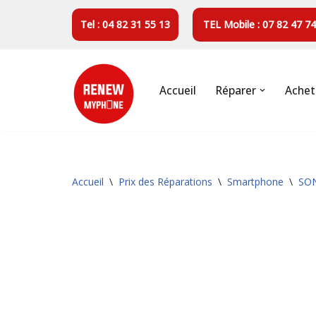
Tel : 04 82 31 55 13
TEL Mobile : 07 82 47 74
Aller
au
contenu
Accueil
Réparer
Achet
Accueil
\
Prix des Réparations
\
Smartphone
\
SO