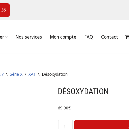
 36
er
Nos services
Mon compte
FAQ
Contact
NY
\
Série X
\
XA1
\
Désoxydation
DÉSOXYDATION
69,90
€