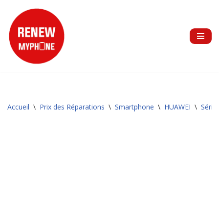
Aller
au
contenu
Accueil
\
Prix des Réparations
\
Smartphone
\
HUAWEI
\
Série