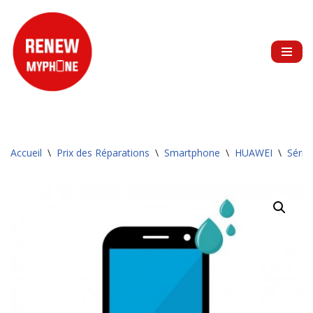
Aller
au
contenu
Accueil
\
Prix des Réparations
\
Smartphone
\
HUAWEI
\
Série