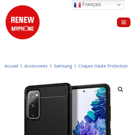
Français
Aller
au
contenu
Accueil
\
Accessoires
\
Samsung
\
Coques Haute Protection
\