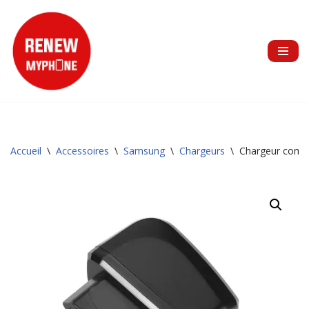
Aller
au
contenu
Accueil
\
Accessoires
\
Samsung
\
Chargeurs
\
Chargeur comp