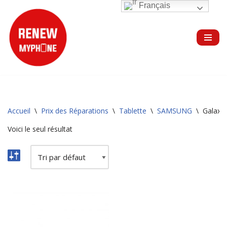
Français
Aller
au
contenu
Accueil
\
Prix des Réparations
\
Tablette
\
SAMSUNG
\
Galaxy
Voici le seul résultat