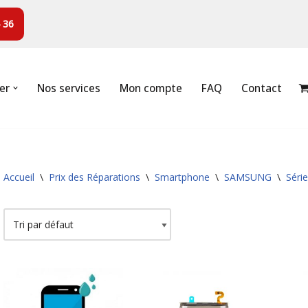
 36
er
Nos services
Mon compte
FAQ
Contact
Accueil
\
Prix des Réparations
\
Smartphone
\
SAMSUNG
\
Séri