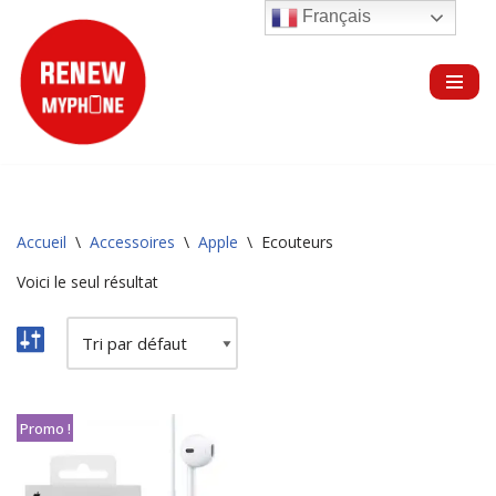
Français
Aller
au
contenu
Accueil
\
Accessoires
\
Apple
\
Ecouteurs
Voici le seul résultat
Promo !